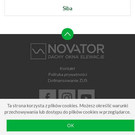
Siba
Kontakt
Polityka prywatności
Dofinansowanie ZUS
Ta strona korzysta z plików cookies. Możesz określić warunki
przechowywania lub dostępu do plików cookies w przeglądarce.
NOVATOR Spółka Jawna Rajchel & Jelonkiewicz © 2018-2026
| Wszystkie prawa zastrzeżone
OK