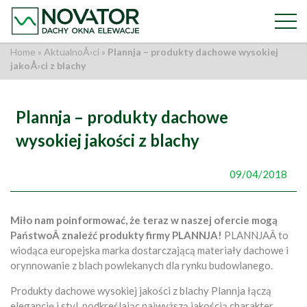
Home
»
AktualnoÅ›ci
»
Plannja – produkty dachowe wysokiej
jakoÅ›ci z blachy
Plannja – produkty dachowe
wysokiej jakości z blachy
09/04/2018
Miło nam poinformować, że teraz w naszej ofercie mogą
PaństwoÂ znaleźć produkty firmy PLANNJA!
PLANNJAÂ to
wiodąca europejska marka dostarczającą materiały dachowe i
orynnowanie z blach powlekanych dla rynku budowlanego.
Produkty dachowe wysokiej jakości z blachy Plannja łączą
elegancję i styl, podkreślając najwyższą jakością charakter