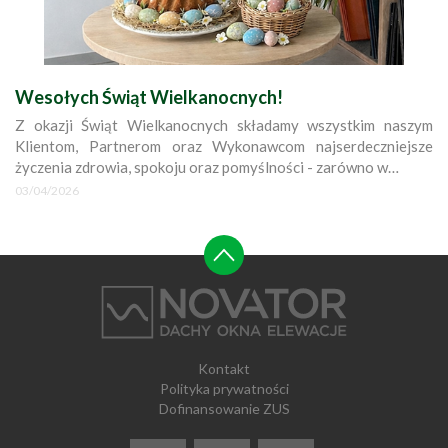
Wesołych Świąt Wielkanocnych!
Z okazji Świąt Wielkanocnych składamy wszystkim naszym
Klientom, Partnerom oraz Wykonawcom najserdeczniejsze
życzenia zdrowia, spokoju oraz pomyślności - zarówno w…
03/04/2026
Kontakt
Polityka prywatności
Dofinansowanie ZUS