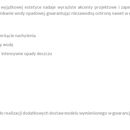
ej wyjątkowej estetyce nadaje wyraziste akcenty projektowe i zap
 wnikanie wody opadowej, gwarantując niezawodną ochronę nawet w
m kącie nachylenia
cy wodę
a intensywne opady deszczu
, do realizacji dodatkowych dostaw modelu wymienionego w gwaranc