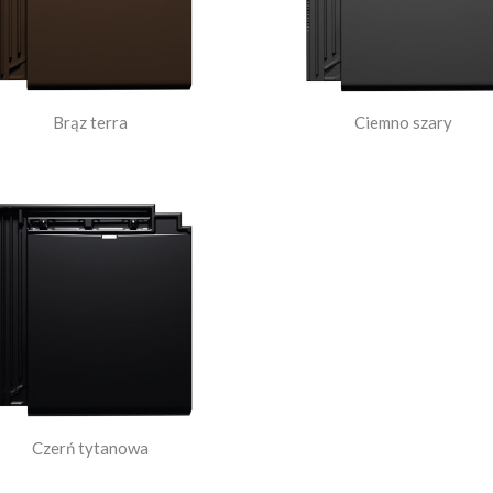
Brąz terra
Ciemno szary
Czerń tytanowa