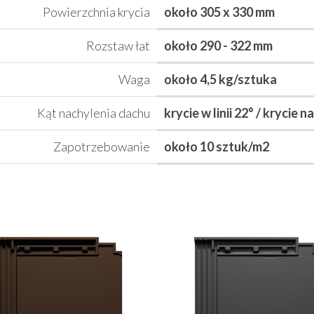
Powierzchnia krycia
około 305 x 330 mm
Rozstaw łat
około 290 - 322 mm
Waga
około 4,5 kg/sztuka
Kąt nachylenia dachu
krycie w linii 22° / krycie n
Zapotrzebowanie
około 10 sztuk/m2