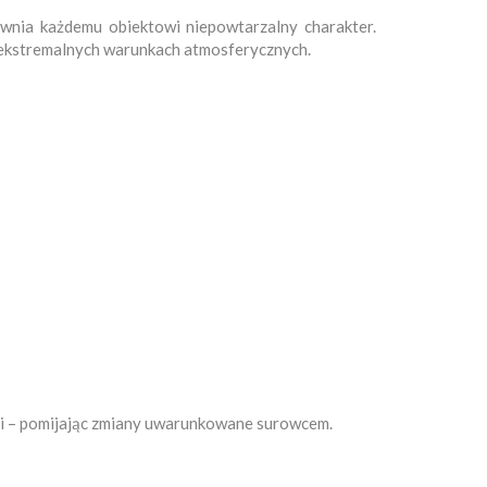
ewnia każdemu obiektowi niepowtarzalny charakter.
 ekstremalnych warunkach atmosferycznych.
ji – pomijając zmiany uwarunkowane surowcem.