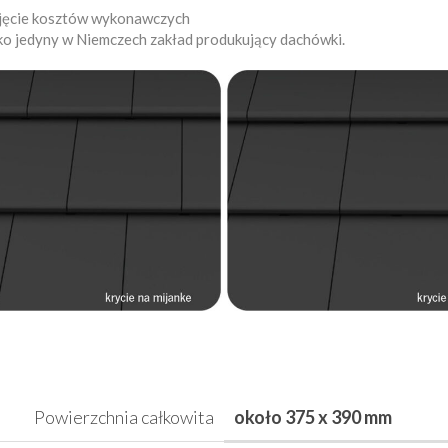
ejęcie kosztów wykonawczych
ko jedyny w Niemczech zakład produkujący dachówki.
Powierzchnia całkowita
około 375 x 390 mm