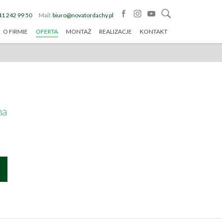
41 242 99 50
Mail:
biuro@novatordachy.pl
O FIRMIE
OFERTA
MONTAŻ
REALIZACJE
KONTAKT
na