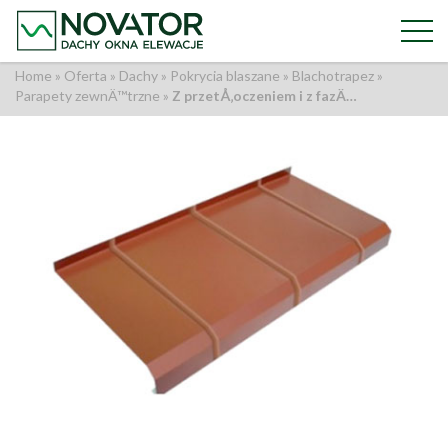
Home
»
Oferta
»
Dachy
»
Pokrycia blaszane
»
Blachotrapez
»
Parapety zewnÄ™trzne
»
Z przetÅ‚oczeniem i z fazÄ…