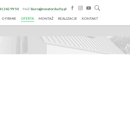
41 242 99 50
Mail:
biuro@novatordachy.pl
O FIRMIE
OFERTA
MONTAŻ
REALIZACJE
KONTAKT