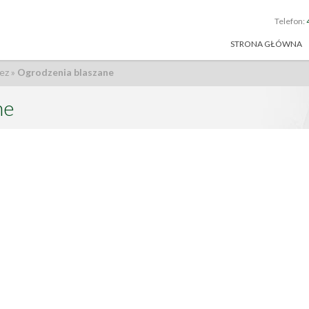
Telefon:
STRONA GŁÓWNA
ez
»
Ogrodzenia blaszane
ne