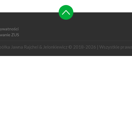
rywatności
wanie ZUS
łka Jawna Rajchel & Jelonkiewicz © 2018-2026 | Wszystkie prawa