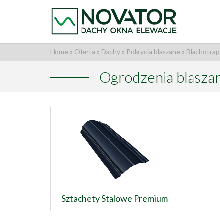
Home
»
Oferta
»
Dachy
»
Pokrycia blaszane
»
Blachotrap
Ogrodzenia blasza
Sztachety Stalowe Premium